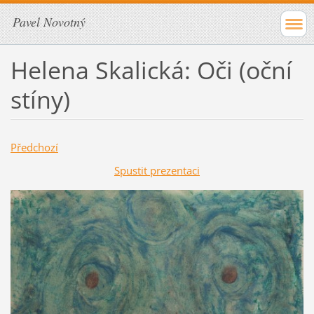
Pavel Novotný
Helena Skalická: Oči (oční
stíny)
Předchozí
Spustit prezentaci