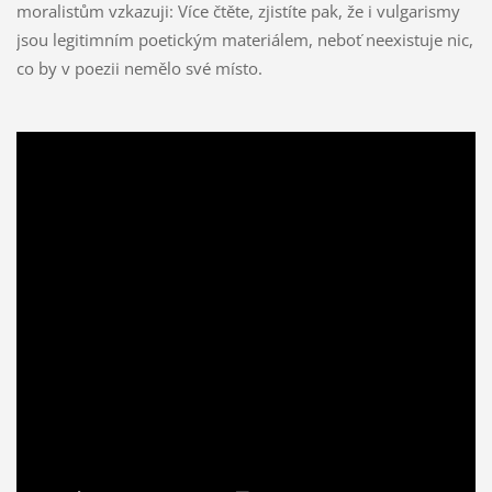
moralistům vzkazuji: Více čtěte, zjistíte pak, že i vulgarismy
jsou legitimním poetickým materiálem, neboť neexistuje nic,
co by v poezii nemělo své místo.