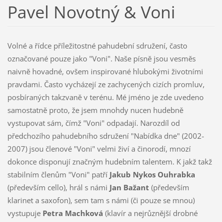
Pavel Novotný & Voni
Volné a řídce příležitostné pahudební sdružení, často
označované pouze jako "Voni". Naše písně jsou vesměs
naivně hovadné, ovšem inspirované hlubokými životními
pravdami. Často vycházejí ze zachycených cizích promluv,
posbíraných takzvaně v terénu. Mé jméno je zde uvedeno
samostatně proto, že jsem mnohdy nucen hudebně
vystupovat sám, čímž "Voni" odpadají. Narozdíl od
předchozího pahudebního sdružení "Nabídka dne" (2002-
2007) jsou členové "Voni" velmi živí a činorodí, mnozí
dokonce disponují značným hudebním talentem. K jakž takž
stabilním členům "Voni" patří
Jakub Nykos Ouhrabka
(především cello), hrál s námi
Jan Bažant
(především
klarinet a saxofon), sem tam s námi (či pouze se mnou)
vystupuje
Petra Machková
(klavír a nejrůznější drobné