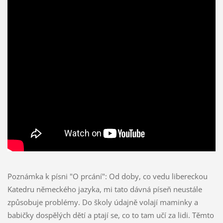
Poznámka k písni "O prcání": Od doby, co vedu libereckou
Katedru německého jazyka, mi tato dávná píseň neustále
způsobuje problémy. Do školy údajně volají maminky a
babičky dospělých dětí a ptají se, co to tam učí za lidi. Těmto