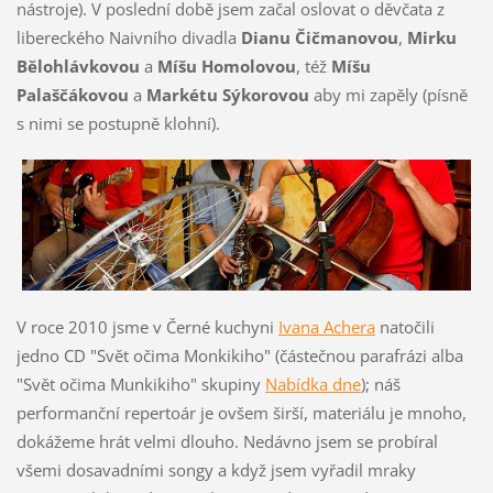
nástroje). V poslední době jsem začal oslovat o děvčata z
libereckého Naivního divadla
Dianu Čičmanovou
,
Mirku
Bělohlávkovou
a
Míšu Homolovou
, též
Míšu
Palaščákovou
a
Markétu Sýkorovou
aby mi zapěly (písně
s nimi se postupně klohní).
V roce 2010 jsme v Černé kuchyni
Ivana Achera
natočili
jedno CD "Svět očima Monkikiho" (částečnou parafrázi alba
"Svět očima Munkikiho" skupiny
Nabídka dne
); náš
performanční repertoár je ovšem širší, materiálu je mnoho,
dokážeme hrát velmi dlouho. Nedávno jsem se probíral
všemi dosavadními songy a když jsem vyřadil mraky