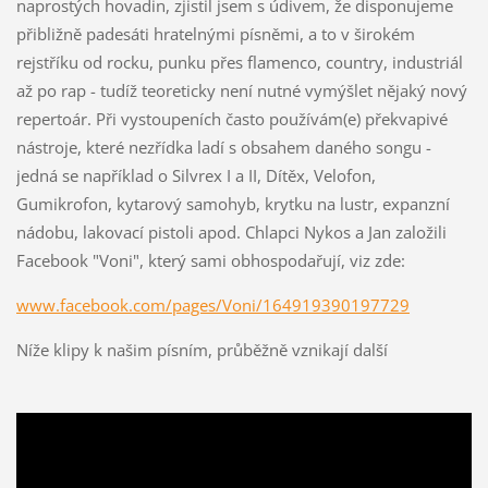
naprostých hovadin, zjistil jsem s údivem, že disponujeme
přibližně padesáti hratelnými písněmi, a to v širokém
rejstříku od rocku, punku přes flamenco, country, industriál
až po rap - tudíž teoreticky není nutné vymýšlet nějaký nový
repertoár. Při vystoupeních často používám(e) překvapivé
nástroje, které nezřídka ladí s obsahem daného songu -
jedná se například o Silvrex I a II, Dítěx, Velofon,
Gumikrofon, kytarový samohyb, krytku na lustr, expanzní
nádobu, lakovací pistoli apod. Chlapci Nykos a Jan založili
Facebook "Voni", který sami obhospodařují, viz zde:
www.facebook.com/pages/Voni/164919390197729
Níže klipy k našim písním, průběžně vznikají další