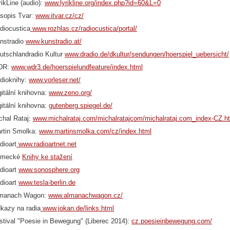
rikLine (audio):
www.lyrikline.org/index.php?id=60&L=0
sopis Tvar:
www.itvar.cz/cz/
diocustica
www.rozhlas.cz/radiocustica/portal/
nstradio
www.kunstradio.at/
utschlandradio Kultur
www.dradio.de/dkultur/sendungen/hoerspiel_uebersicht/
DR:
www.wdr3.de/hoerspielundfeature/index.html
dioknihy:
www.vorleser.net/
gitální knihovna:
www.zeno.org/
gitální knihovna:
gutenberg.spiegel.de/
chal Rataj:
www.michalrataj.com/michalratajcom/michalrataj.com_index-CZ.h
rtin Smolka:
www.martinsmolka.com/cz/index.html
dioart
www.radioartnet.net
ěmecké
Knihy ke stažení
dioart
www.sonosphere.org
dioart
www.tesla-berlin.de
manach Wagon:
www.almanachwagon.cz/
kazy na radia
www.jokan.de/links.html
stival "Poesie in Bewegung" (Liberec 2014):
cz.poesieinbewegung.com/