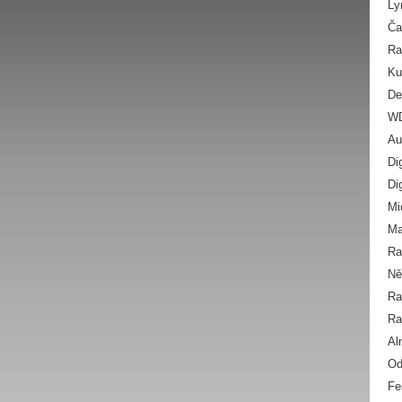
Ly
Ča
Ra
Ku
De
W
Au
Di
Di
Mi
Ma
Ra
N
Ra
Ra
Al
Od
Fe