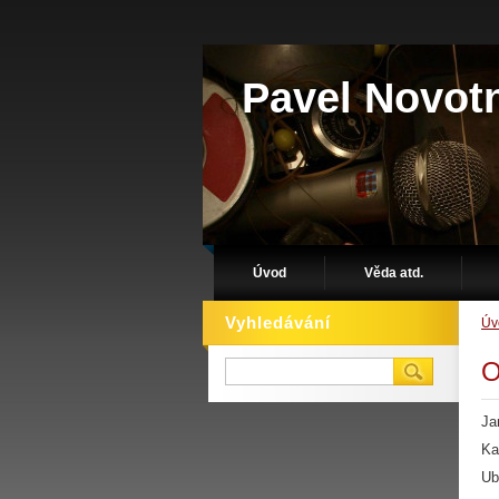
Pavel Novot
Úvod
Věda atd.
Vyhledávání
Úv
O
Ja
Ka
U