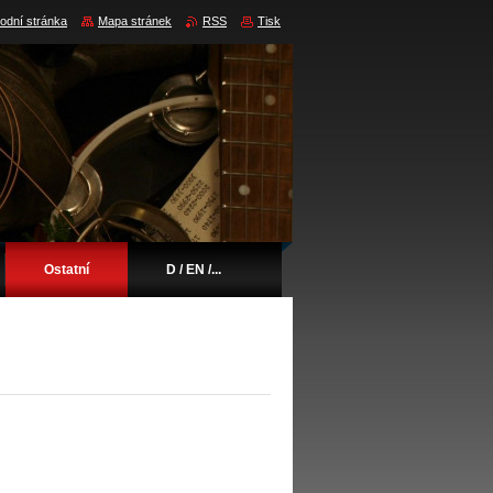
odní stránka
Mapa stránek
RSS
Tisk
Ostatní
D / EN /...