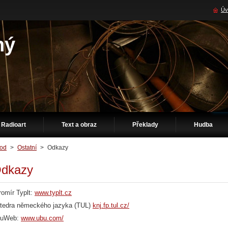
Úv
ný
Radioart
Text a obraz
Překlady
Hudba
od
>
Ostatní
>
Odkazy
dkazy
romír Typlt:
www.typlt.cz
tedra německého jazyka (TUL)
knj.fp.tul.cz/
buWeb:
www.ubu.com/