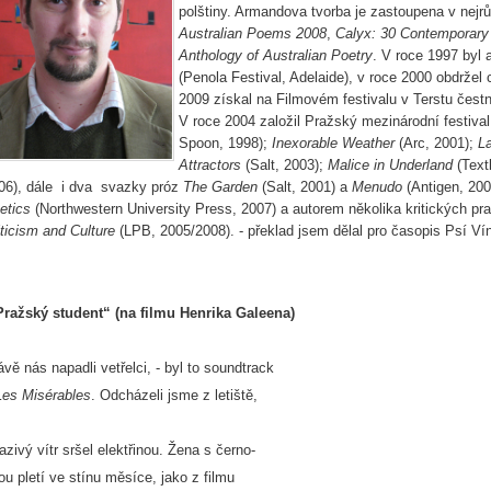
polštiny. Armandova tvorba je zastoupena v nejr
Australian Poems 2008
,
Calyx: 30 Contemporary 
Anthology of Australian Poetry
. V roce 1997 byl
(Penola Festival, Adelaide), v roce 2000 obdržel
2009 získal na Filmovém festivalu v Terstu čest
V roce 2004 založil Pražský mezinárodní festival
Spoon, 1998);
Inexorable Weather
(Arc, 2001);
La
Attractors
(Salt, 2003);
Malice in Underland
(Text
06), dále i dva svazky próz
The Garden
(Salt, 2001) a
Menudo
(Antigen, 20
etics
(Northwestern University Press, 2007) a autorem několika kritických pra
iticism and Culture
(LPB, 2005/2008). - překlad jsem dělal pro časopis Psí Ví
ražský student“ (na filmu Henrika Galeena)
ávě nás napadli vetřelci, - byl to soundtrack
Les Misérables
. Odcházeli jsme z letiště,
azivý vítr sršel elektřinou. Žena s černo-
lou pletí ve stínu měsíce, jako z filmu