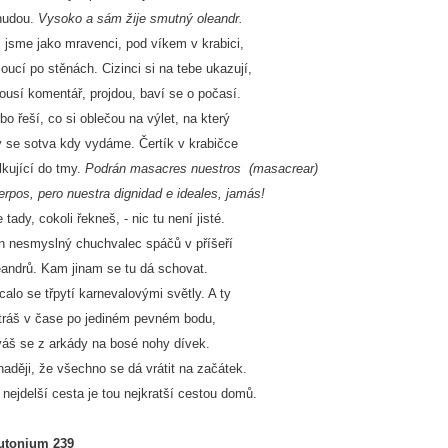
nudou.
Vysoko a sám žije smutný oleandr.
li jsme jako mravenci, pod víkem v krabici,
zoucí po stěnách. Cizinci si na tebe ukazují,
rousí komentář, projdou, baví se o počasí.
bo řeší, co si oblečou na výlet, na který
 se sotva kdy vydáme. Čertík v krabičce
ylkující do tmy.
Podrán masacres nuestros (masacrear)
erpos, pero nuestra dignidad e ideales, jamás!
e tady, cokoli řekneš, - nic tu není jisté.
n nesmyslný chuchvalec spáčů v příšeří
eandrů. Kam jinam se tu dá schovat.
calo se třpytí karnevalovými světly. A ty
tráš v čase po jediném pevném bodu,
váš se z arkády na bosé nohy dívek.
naději, že všechno se dá vrátit na začátek.
 nejdelší cesta je tou nejkratší cestou domů.
utonium 239