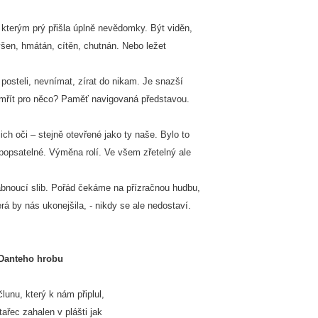
 kterým prý přišla úplně nevědomky. Být viděn,
yšen, hmátán, cítěn, chutnán. Nebo ležet
 posteli, nevnímat, zírat do nikam. Je snazší
mřít pro něco? Paměť navigovaná představou.
jich oči – stejně otevřené jako ty naše. Bylo to
popsatelné. Výměna rolí. Ve všem zřetelný ale
ábnoucí slib. Pořád čekáme na přízračnou hudbu,
erá by nás ukonejšila, - nikdy se ale nedostaví.
Danteho hrobu
člunu, který k nám připlul,
stařec zahalen v plášti jak