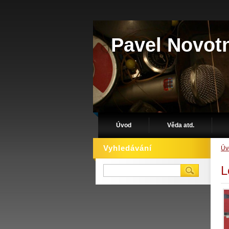
Pavel Novot
Úvod
Věda atd.
Vyhledávání
Úv
L