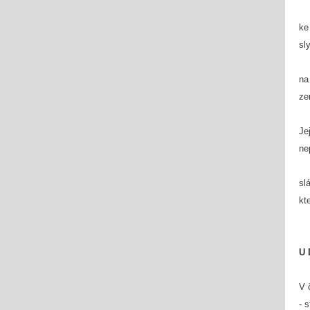
ke
sl
na
ze
Je
ne
sl
kt
U 
V 
- 