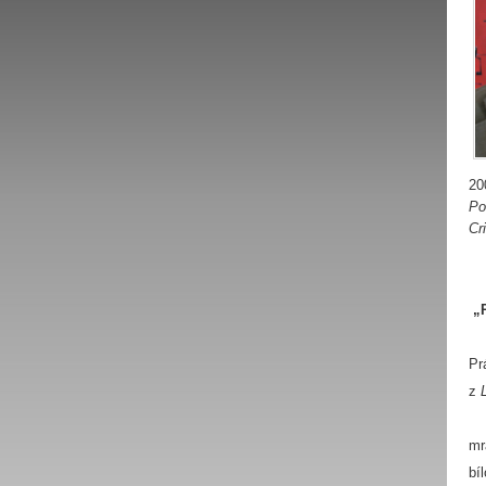
20
Po
Cr
„P
Pr
z
mr
bí