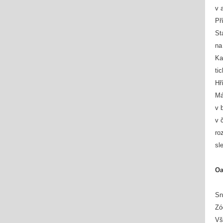
v 
Př
St
na
Ka
ti
Hř
Má
v 
v 
ro
sl
Oa
Sn
Zó
Vš