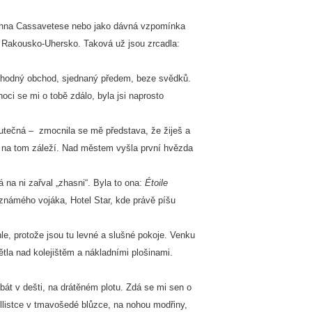
hna Cassavetese nebo jako dávná vzpomínka
 Rakousko-Uhersko. Taková už jsou zrcadla:
hodný obchod, sjednaný předem, beze svědků.
noci se mi o tobě zdálo, byla jsi naprosto
utečná – zmocnila se mě představa, že žiješ a
 na tom záleží. Nad městem vyšla první hvězda
já na ni zařval „zhasni“. Byla to ona:
Étoile
známého vojáka, Hotel Star, kde právě píšu
hle, protože jsou tu levné a slušné pokoje. Venku
ětla nad kolejištěm a nákladními plošinami.
bát v dešti, na drátěném plotu. Zdá se mi sen o
llistce v tmavošedé blůzce, na nohou modřiny,