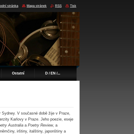
odní stránka
Mapa stránek
RSS
Tisk
Ostatní
D / EN /...
v Sydney. V současné době žije v Praze,
verzity Karlovy v Praze. Jeho poezie, eseje
etry Australia
a
Poetry Review
, a
ěmčiny, irštiny, italštiny, japonštiny a