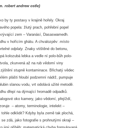
.m. robert andrew ostle)
ko by ty postavy v krajině hořely. Okraj
avého popela: žlutý prach, pohřební popel
krývající zem – Varanásí, Dasaswamedh.
dhu v hořícím ghátu. A chvalozpěv:
místo
rtelné odplaty.
Znaky vtištěné do betonu,
epá kolozubá lebka a vedle ní polo-bůh polo-
tvola, zkurvená až na rub vědomí viny
 zjištění stupně kontaminace. Břichatý vědec
bílém plášti hloubí podzemní nádrž, pumpuje
hlubin slanou vodu, vrt odolává užité metodě.
dhu dřepí na dýmající hromadě odpadků.
alogové oko kamery, jako vědomí, přejíždí,
zoruje – atomy, terminologie, intelekt –
k tohle odklidit? Kdyby byla země tak plochá,
k se zdá, jako fotografie s prohnutými okraji –
 to jiný příběh: matematická chyba formulovaná