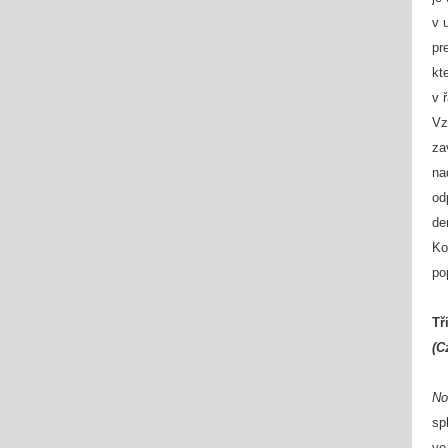
v 
pr
kt
v 
Vz
za
na
od
de
Ko
po
Tř
(C
No
sp
ve