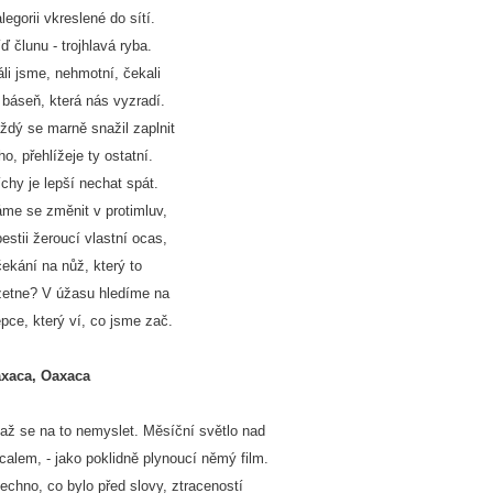
alegorii vkreslené do sítí.
íď člunu - trojhlavá ryba.
áli jsme, nehmotní, čekali
 báseň, která nás vyzradí.
ždý se marně snažil zaplnit
cho, přehlížeje ty ostatní.
íchy je lepší nechat spát.
me se změnit v protimluv,
bestii žeroucí vlastní ocas,
čekání na nůž, který to
zetne? V úžasu hledíme na
epce, který ví, co jsme zač.
xaca, Oaxaca
až se na to nemyslet. Měsíční světlo nad
calem, - jako poklidně plynoucí němý film.
echno, co bylo před slovy, ztraceností