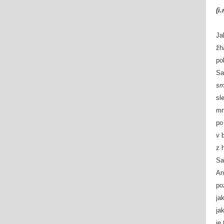
(i
Ja
žh
po
Sa
sm
sl
mr
po
v 
z 
Sa
An
po
ja
ja
je