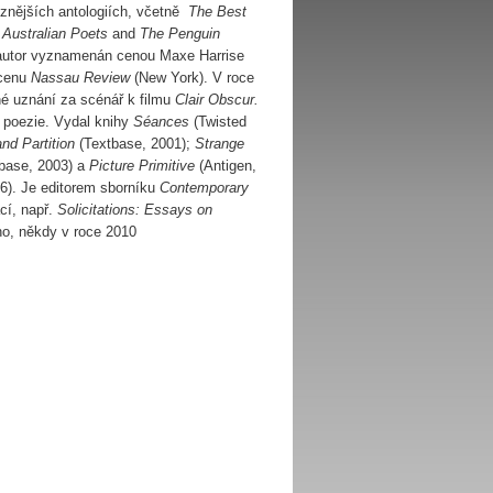
ůznějších antologiích, včetně
The Best
Australian Poets
and
The Penguin
 autor vyznamenán cenou Maxe Harrise
 cenu
Nassau Review
(New York). V roce
né uznání za scénář k filmu
Clair Obscur.
 poezie. Vydal knihy
Séances
(Twisted
nd Partition
(Textbase, 2001);
Strange
base, 2003) a
Picture Primitive
(Antigen,
06). Je editorem sborníku
Contemporary
cí, např.
Solicitations: Essays on
no, někdy v roce 2010