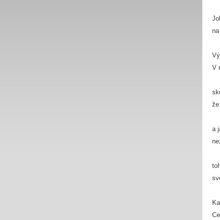
Jo
na
Vý
V 
sk
že
a 
ne
to
sv
Ka
Ce