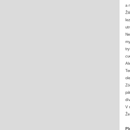
a 
Ži
le
ut
Ne
my
tr
cu
Al
Te
ol
Zó
pá
dí
V 
Že
Pl