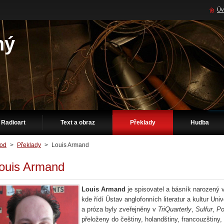
Úv
ný
Radioart
Text a obraz
Překlady
Hudba
od
>
Překlady
>
Louis Armand
ouis Armand
Louis Armand
je spisovatel a básník narozený 
kde řídí Ústav anglofonních literatur a kultur Uni
a próza byly zveřejněny v
TriQuarterly
,
Sulfur
,
Po
přeloženy do češtiny, holandštiny, francouzštiny, n