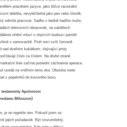
umělém prázdném jazyce, jako těžce racionální
ecizní debilita, nevyléčitelná jako pes nebo člověk,
erý odmítá pracovat. Sadhu v bedně hadího muže,
řadách televizních obrazovek, na satelitech.
dálená vlnění mluví o zbytcích budoucí paměti
vřené v samovazbě. Pruh noci svítí červeně
d nad dveřním kukátkem: zbývající prsty
počítávají číslo za číslem. Na druhé straně
markační linie začíná poslední záchranná operace.
uř usedá na vnitřním lemu oka. Obsluha mete
pel z popelníků do kovového boxu.
i testamenty Apoloniovi
zesławu Miłoszovi)
n, je ne regrette rien.
Pokusil jsem se
lnit jejich požadavek: Být srozumitelný,
 všem srozumitelný. Kdo nám v dětsví