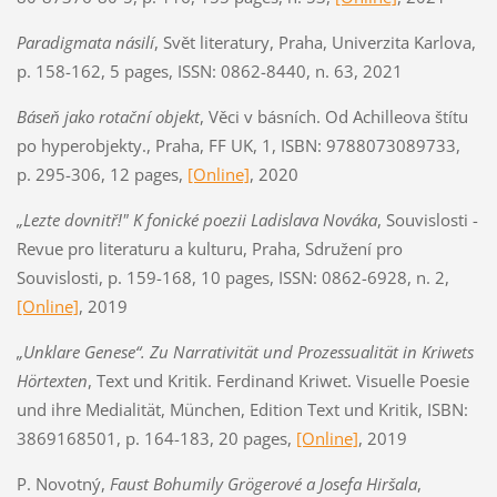
Paradigmata násilí
, Svět literatury, Praha, Univerzita Karlova,
p. 158-162, 5 pages, ISSN: 0862-8440, n. 63, 2021
Báseň jako rotační objekt
, Věci v básních. Od Achilleova štítu
po hyperobjekty., Praha, FF UK, 1, ISBN: 9788073089733,
p. 295-306, 12 pages,
[Online]
, 2020
„Lezte dovnitř!" K fonické poezii Ladislava Nováka
, Souvislosti -
Revue pro literaturu a kulturu, Praha, Sdružení pro
Souvislosti, p. 159-168, 10 pages, ISSN: 0862-6928, n. 2,
[Online]
, 2019
„Unklare Genese“. Zu Narrativität und Prozessualität in Kriwets
Hörtexten
, Text und Kritik. Ferdinand Kriwet. Visuelle Poesie
und ihre Medialität, München, Edition Text und Kritik, ISBN:
3869168501, p. 164-183, 20 pages,
[Online]
, 2019
P. Novotný,
Faust Bohumily Grögerové a Josefa Hiršala
,