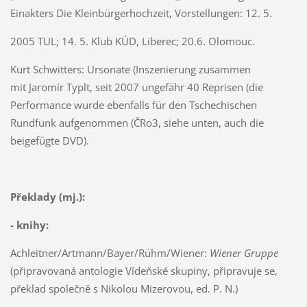
Einakters Die Kleinbürgerhochzeit, Vorstellungen: 12. 5.
2005 TUL; 14. 5. Klub KÚD, Liberec; 20.6. Olomouc.
Kurt Schwitters: Ursonate (Inszenierung zusammen
mit Jaromír Typlt, seit 2007 ungefähr 40 Reprisen (die
Performance wurde ebenfalls für den Tschechischen
Rundfunk aufgenommen (ČRo3, siehe unten, auch die
beigefügte DVD).
Překlady (mj.):
- knihy:
Achleitner/Artmann/Bayer/Rühm/Wiener:
Wiener Gruppe
(připravovaná antologie Vídeňské skupiny, připravuje se,
překlad společně s Nikolou Mizerovou, ed. P. N.)