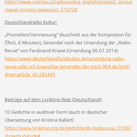
https://www.rozhlas.cz/radiocustica_english/project/_zprava
/pavel-novotny-teaspoon--516738
Deutschlandradio Kultur:
„Promeření/Vermessung“ (Auschnitt aus der Kompositon für
ČRo3, 8 Minuten), Gesendet nach der Ursendung der „Radio-
Revue“ von Ferdinand Kriwet (Ursendung 06.07.2014)
https://www.deutschlandfunkkultur.de/ursendung-radio-
revue-oder-ich-braeuchte-jemanden-der-mich.964.de.html?
dram:article_id=285449
Beiträge auf dem Lyrikline-Web (Deutschland):
10 Gedichte in auditiver Form (auch in deutscher
Übersetzung von Kristina Kallert)
https://www.lyrikline.org/de/gedichte/do-budoucna-11936?
showmodal=de#