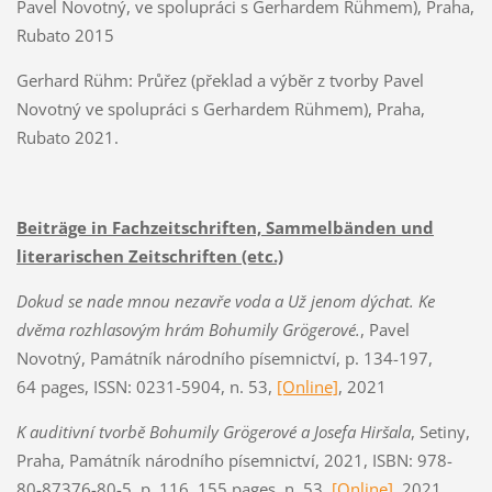
Pavel Novotný, ve spolupráci s Gerhardem Rühmem), Praha,
Rubato 2015
Gerhard Rühm: Průřez (překlad a výběr z tvorby Pavel
Novotný ve spolupráci s Gerhardem Rühmem), Praha,
Rubato 2021.
Beiträge in Fachzeitschriften, Sammelbänden und
literarischen Zeitschriften (etc.)
Dokud se nade mnou nezavře voda a Už jenom dýchat. Ke
dvěma rozhlasovým hrám Bohumily Grögerové.
, Pavel
Novotný, Památník národního písemnictví, p. 134-197,
64 pages, ISSN: 0231-5904, n. 53,
[Online]
, 2021
K auditivní tvorbě Bohumily Grögerové a Josefa Hiršala
, Setiny,
Praha, Památník národního písemnictví, 2021, ISBN: 978-
80-87376-80-5, p. 116, 155 pages, n. 53,
[Online]
, 2021