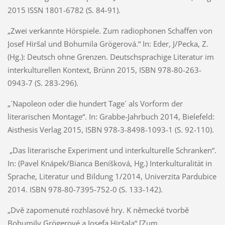
2015 ISSN 1801-6782 (S. 84-91).
„Zwei verkannte Hörspiele. Zum radiophonen Schaffen von
Josef Hiršal und Bohumila Grögerová.“ In: Eder, J/Pecka, Z.
(Hg.): Deutsch ohne Grenzen. Deutschsprachige Literatur im
interkulturellen Kontext, Brünn 2015, ISBN 978-80-263-
0943-7 (S. 283-296).
„´Napoleon oder die hundert Tage´ als Vorform der
literarischen Montage“. In: Grabbe-Jahrbuch 2014, Bielefeld:
Aisthesis Verlag 2015, ISBN 978-3-8498-1093-1 (S. 92-110).
„Das literarische Experiment und interkulturelle Schranken“.
In: (Pavel Knápek/Bianca Beníšková, Hg.) Interkulturalität in
Sprache, Literatur und Bildung 1/2014, Univerzita Pardubice
2014. ISBN 978-80-7395-752-0 (S. 133-142).
„Dvě zapomenuté rozhlasové hry. K německé tvorbě
Bohumily Grögerové a Josefa Hiršala“ [Zum