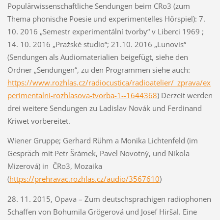
Populärwissenschaftliche Sendungen beim CRo3 (zum
Thema phonische Poesie und experimentelles Hörspiel): 7.
10. 2016 „Semestr experimentální tvorby“ v Liberci 1969 ;
14. 10. 2016 „Pražské studio“; 21.10. 2016 „Lunovis“
(Sendungen als Audiomaterialien beigefügt, siehe den
Ordner „Sendungen“, zu den Programmen siehe auch:
https://www.rozhlas.cz/radiocustica/radioatelier/_zprava/ex
perimentalni-rozhlasova-tvorba-1--1644368
) Derzeit werden
drei weitere Sendungen zu Ladislav Novák und Ferdinand
Kriwet vorbereitet.
Wiener Gruppe; Gerhard Rühm a Monika Lichtenfeld (im
Gespräch mit Petr Šrámek, Pavel Novotný, und Nikola
Mizerová) in ČRo3, Mozaika
(
https://prehravac.rozhlas.cz/audio/3567610
)
28. 11. 2015, Opava – Zum deutschsprachigen radiophonen
Schaffen von Bohumila Grögerová und Josef Hiršal. Eine