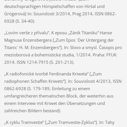
deutschsprachigen Hörspielschaffen von Hiršal und
Grögerová] In: Souvislosti 3/2014, Prag 2014, ISSN 0862-
6928 (S. 34-40).
„Lovím verše z přívalu“. K eposu „Zánik Titaniku“ Hanse
Magnuse Enzensbergera [„Zum Epos ´Der Untergang der
Titanic´ H. M. Enzensbergers“]. In: Slovo a smysl. Časopis pro
mezioborová a bohemistická studia, 1/2014. Praha: FFUK
2014. ISSN 1214-7915 (S. 201-213).
„K radiofonické tvorbě Ferdinanda Kriweta“ [„Zum
radiophonen Schaffen Kriwets“]. In: Souvislosti 4/2013, ISSN
0862-6928 (S. 179-189, Einleitung zu einem
umfangreicheren thematischen Block, der weiterhin aus
einem Interview mit Kriwet den Übersetzungen und
zahlreichen Bildern bestand).
„K cyklu Tramvestie“ [„Zum Tramvestie-Zyklus“]. In: Tahy