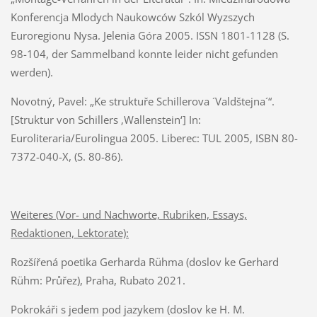
Konferencja Mlodych Naukowców Szkól Wyzszych
Euroregionu Nysa. Jelenia Góra 2005. ISSN 1801-1128 (S.
98-104, der Sammelband konnte leider nicht gefunden
werden).
Novotný, Pavel: „Ke struktuře Schillerova ´Valdštejna´“.
[Struktur von Schillers ‚Wallenstein‘] In:
Euroliteraria/Eurolingua 2005. Liberec: TUL 2005, ISBN 80-
7372-040-X, (S. 80-86).
Weiteres (Vor- und Nachworte, Rubriken, Essays,
Redaktionen, Lektorate):
Rozšířená poetika Gerharda Rühma (doslov ke Gerhard
Rühm: Průřez), Praha, Rubato 2021.
Pokrokáři s jedem pod jazykem (doslov ke H. M.