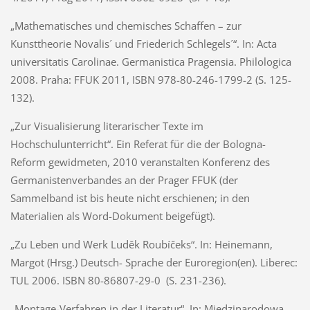
„Mathematisches und chemisches Schaffen – zur
Kunsttheorie Novalis´ und Friederich Schlegels´“. In: Acta
universitatis Carolinae. Germanistica Pragensia. Philologica
2008. Praha: FFUK 2011, ISBN 978-80-246-1799-2 (S. 125-
132).
„Zur Visualisierung literarischer Texte im
Hochschulunterricht“. Ein Referat für die der Bologna-
Reform gewidmeten, 2010 veranstalten Konferenz des
Germanistenverbandes an der Prager FFUK (der
Sammelband ist bis heute nicht erschienen; in den
Materialien als Word-Dokument beigefügt).
„Zu Leben und Werk Luděk Roubíčeks“. In: Heinemann,
Margot (Hrsg.) Deutsch- Sprache der Euroregion(en). Liberec:
TUL 2006. ISBN 80-86807-29-0 (S. 231-236).
„Montage-Verfahren in der Literatur“. In: Miedzinarodowa