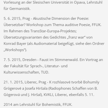
Vorlesung an der Slesischen Universität in Opava, Lehrstuhl
für Germanistik.
5. 6. 2015, Prag - Akustische Dimension der Poesie:
Übersetzbar? Workshop zum Thema auditive Poesie, FFUK.
Im Rahmen des TransStar-Europa-Projektes;
Übersetzungsvarianten des Gedichtes „franz war“ von
Konrad Bayer (als Audiomaterial beigefügt, siehe den Ordner
„Workshops“).
7. 5. 2015, Dresden - Faust im Stimmenwald. Ein Vortrag an
der Fakultät für Sprach-, Literatur- und
Kulturwissenschaften, TUD.
21. 1. 2015, Liberec, Prag - K rozhlasové tvorbě Bohumily
Grögerové a Josefa Hiršala (Radiophones Schaffen von B.
Gögerová und J. Hiršal), KVKLI, Liberec, ebenfalls 5. 11.
2014 am Lehrstuhl für Bohemistik, FFUK.