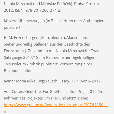
Nikola Mizerová und Miroslav Petříček). Praha: Prostor
2012, ISBN: 978-80-7260-274-2.
Kürzere Übersetzungen (in Zeitschriften oder Anthologien
publiziert)
H. M. Enzensberger. „Mauzoleum“ („Mausoleum.
Siebenundreißig Balladen aus der Geschichte des
Fortschritts“). Zusammen mit Nikola Mizerová für Tvar
(Jahrgänge 2017/18) im Rahmen einer regelmäßigen
„Mausoleum“-Rubrik publiziert, Vorbereitung einer
Buchpublikation.
Rainer Maria Rilke: Urgeräusch (Essay). Für Tvar 5/2017.
Ann Cotten: Gedichte. Für Goethe Institut, Prag, 2016 (im
Rahmen des Projektes „Im Hier und Jetzt“, siehe:
https://www.goethe.de/ins/cz/de/kul/the/pro/20744350.ht
ml
).