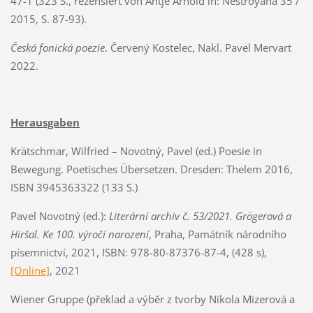
47-1 (323 S., rezensiert von Antje Arnold in: Nestroyana 35 /
2015, S. 87-93).
Česká fonická poezie
. Červený Kostelec, Nakl. Pavel Mervart
2022.
Herausgaben
Krätschmar, Wilfried – Novotný, Pavel (ed.) Poesie in
Bewegung. Poetisches Übersetzen. Dresden: Thelem 2016,
ISBN 3945363322 (133 S.)
Pavel Novotný (ed.):
Literární archiv č. 53/2021. Grögerová a
Hiršal. Ke 100. výročí narození
, Praha, Památník národního
písemnictví, 2021, ISBN: 978-80-87376-87-4, (428 s),
[Online]
, 2021
Wiener Gruppe (překlad a výběr z tvorby Nikola Mizerová a