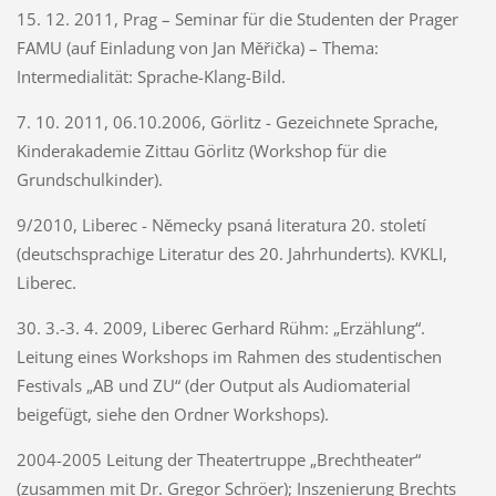
15. 12. 2011, Prag – Seminar für die Studenten der Prager
FAMU (auf Einladung von Jan Měřička) – Thema:
Intermedialität: Sprache-Klang-Bild.
7. 10. 2011, 06.10.2006, Görlitz - Gezeichnete Sprache,
Kinderakademie Zittau Görlitz (Workshop für die
Grundschulkinder).
9/2010, Liberec - Německy psaná literatura 20. století
(deutschsprachige Literatur des 20. Jahrhunderts). KVKLI,
Liberec.
30. 3.-3. 4. 2009, Liberec Gerhard Rühm: „Erzählung“.
Leitung eines Workshops im Rahmen des studentischen
Festivals „AB und ZU“ (der Output als Audiomaterial
beigefügt, siehe den Ordner Workshops).
2004-2005 Leitung der Theatertruppe „Brechtheater“
(zusammen mit Dr. Gregor Schröer); Inszenierung Brechts