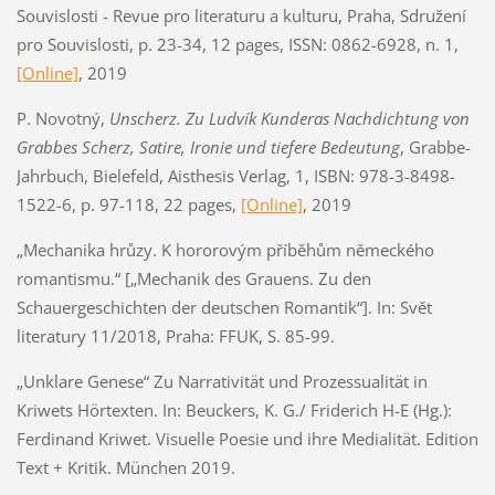
Souvislosti - Revue pro literaturu a kulturu, Praha, Sdružení
pro Souvislosti, p. 23-34, 12 pages, ISSN: 0862-6928, n. 1,
[Online]
, 2019
P. Novotný,
Unscherz. Zu Ludvík Kunderas Nachdichtung von
Grabbes Scherz, Satire, Ironie und tiefere Bedeutung
, Grabbe-
Jahrbuch, Bielefeld, Aisthesis Verlag, 1, ISBN: 978-3-8498-
1522-6, p. 97-118, 22 pages,
[Online]
, 2019
„Mechanika hrůzy. K hororovým příběhům německého
romantismu.“ [„Mechanik des Grauens. Zu den
Schauergeschichten der deutschen Romantik“]. In: Svět
literatury 11/2018, Praha: FFUK, S. 85-99.
„Unklare Genese“ Zu Narrativität und Prozessualität in
Kriwets Hörtexten. In: Beuckers, K. G./ Friderich H-E (Hg.):
Ferdinand Kriwet. Visuelle Poesie und ihre Medialität. Edition
Text + Kritik. München 2019.