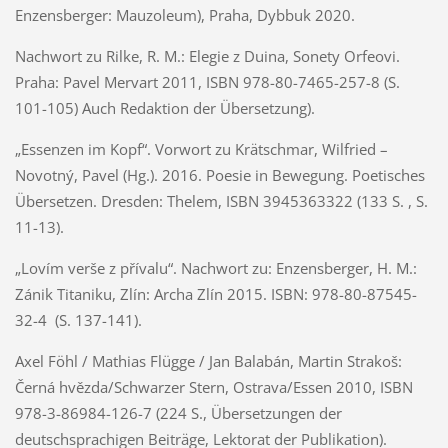
Enzensberger: Mauzoleum), Praha, Dybbuk 2020.
Nachwort zu Rilke, R. M.: Elegie z Duina, Sonety Orfeovi.
Praha: Pavel Mervart 2011, ISBN 978-80-7465-257-8 (S.
101-105) Auch Redaktion der Übersetzung).
„Essenzen im Kopf“. Vorwort zu Krätschmar, Wilfried –
Novotný, Pavel (Hg.). 2016. Poesie in Bewegung. Poetisches
Übersetzen. Dresden: Thelem, ISBN 3945363322 (133 S. , S.
11-13).
„Lovím verše z přívalu“. Nachwort zu: Enzensberger, H. M.:
Zánik Titaniku, Zlín: Archa Zlín 2015. ISBN: 978-80-87545-
32-4 (S. 137-141).
Axel Föhl / Mathias Flügge / Jan Balabán, Martin Strakoš:
Černá hvězda/Schwarzer Stern, Ostrava/Essen 2010, ISBN
978-3-86984-126-7 (224 S., Übersetzungen der
deutschsprachigen Beiträge, Lektorat der Publikation).