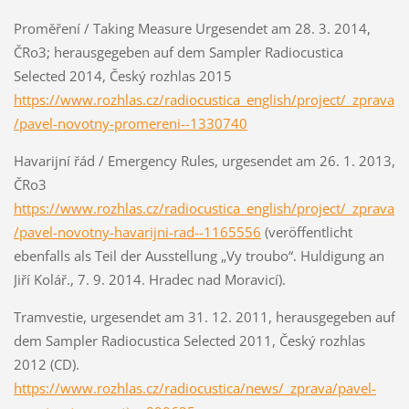
Proměření / Taking Measure Urgesendet am 28. 3. 2014,
ČRo3; herausgegeben auf dem Sampler Radiocustica
Selected 2014, Český rozhlas 2015
https://www.rozhlas.cz/radiocustica_english/project/_zprava
/pavel-novotny-promereni--1330740
Havarijní řád / Emergency Rules, urgesendet am 26. 1. 2013,
ČRo3
https://www.rozhlas.cz/radiocustica_english/project/_zprava
/pavel-novotny-havarijni-rad--1165556
(veröffentlicht
ebenfalls als Teil der Ausstellung „Vy troubo“. Huldigung an
Jiří Kolář., 7. 9. 2014. Hradec nad Moravicí).
Tramvestie, urgesendet am 31. 12. 2011, herausgegeben auf
dem Sampler Radiocustica Selected 2011, Český rozhlas
2012 (CD).
https://www.rozhlas.cz/radiocustica/news/_zprava/pavel-