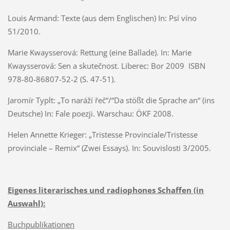
Louis Armand: Texte (aus dem Englischen) In: Psí víno
51/2010.
Marie Kwaysserová: Rettung (eine Ballade). In: Marie
Kwaysserová: Sen a skutečnost. Liberec: Bor 2009 ISBN
978-80-86807-52-2 (S. 47-51).
Jaromír Typlt: „To naráží řeč“/“Da stößt die Sprache an“ (ins
Deutsche) In: Fale poezji. Warschau: ÖKF 2008.
Helen Annette Krieger: „Tristesse Provinciale/Tristesse
provinciale – Remix“ (Zwei Essays). In: Souvislosti 3/2005.
Eigenes literarisches und radiophones Schaffen (in
Auswahl):
Buchpublikationen