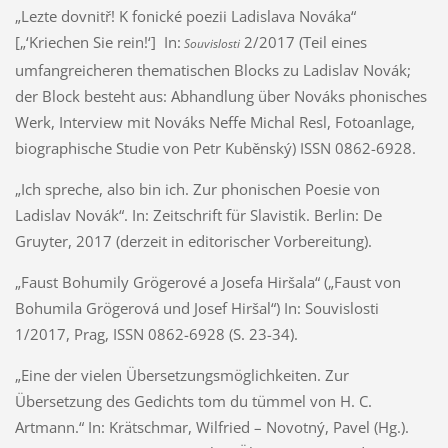
„Lezte dovnitř! K fonické poezii Ladislava Nováka“
[„‘Kriechen Sie rein!‘] In:
2/2017 (Teil eines
Souvislosti
umfangreicheren thematischen Blocks zu Ladislav Novák;
der Block besteht aus: Abhandlung über Nováks phonisches
Werk, Interview mit Nováks Neffe Michal Resl, Fotoanlage,
biographische Studie von Petr Kuběnský) ISSN 0862-6928.
„Ich spreche, also bin ich. Zur phonischen Poesie von
Ladislav Novák“. In: Zeitschrift für Slavistik. Berlin: De
Gruyter, 2017 (derzeit in editorischer Vorbereitung).
„Faust Bohumily Grögerové a Josefa Hiršala“ („Faust von
Bohumila Grögerová und Josef Hiršal“) In: Souvislosti
1/2017, Prag, ISSN 0862-6928 (S. 23-34).
„Eine der vielen Übersetzungsmöglichkeiten. Zur
Übersetzung des Gedichts tom du tümmel von H. C.
Artmann.“ In: Krätschmar, Wilfried – Novotný, Pavel (Hg.).