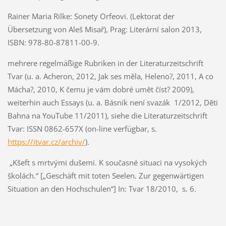
Rainer Maria Rilke: Sonety Orfeovi. (Lektorat der
Übersetzung von Aleš Misař), Prag: Literární salon 2013,
ISBN: 978-80-87811-00-9.
mehrere regelmäßige Rubriken in der Literaturzeitschrift
Tvar (u. a. Acheron, 2012, Jak ses měla, Heleno?, 2011, A co
Mácha?, 2010, K čemu je vám dobré umět číst? 2009),
weiterhin auch Essays (u. a. Básník není svazák 1/2012, Děti
Bahna na YouTube 11/2011), siehe die Literaturzeitschrift
Tvar: ISSN 0862-657X (on-line verfügbar, s.
https://itvar.cz/archiv/
).
„Kšeft s mrtvými dušemi. K současné situaci na vysokých
školách.“ [„Geschäft mit toten Seelen. Zur gegenwärtigen
Situation an den Hochschulen“] In: Tvar 18/2010, s. 6.