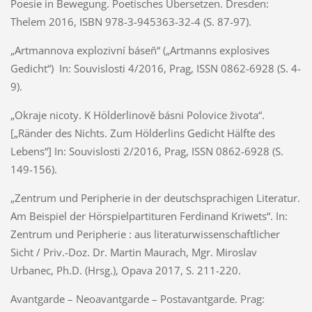
Poesie in Bewegung. Poetisches Übersetzen. Dresden:
Thelem 2016, ISBN 978-3-945363-32-4 (S. 87-97).
„Artmannova explozivní báseň“ („Artmanns explosives
Gedicht“) In: Souvislosti 4/2016, Prag, ISSN 0862-6928 (S. 4-
9).
„Okraje nicoty. K Hölderlinově básni Polovice života“.
[„Ränder des Nichts. Zum Hölderlins Gedicht Hälfte des
Lebens“] In: Souvislosti 2/2016, Prag, ISSN 0862-6928 (S.
149-156).
„Zentrum und Peripherie in der deutschsprachigen Literatur.
Am Beispiel der Hörspielpartituren Ferdinand Kriwets“. In:
Zentrum und Peripherie : aus literaturwissenschaftlicher
Sicht / Priv.-Doz. Dr. Martin Maurach, Mgr. Miroslav
Urbanec, Ph.D. (Hrsg.), Opava 2017, S. 211-220.
Avantgarde – Neoavantgarde – Postavantgarde. Prag: