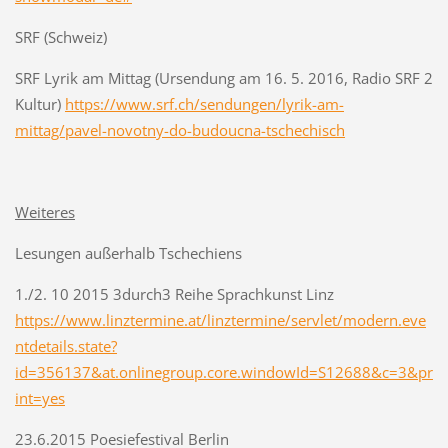
SRF (Schweiz)
SRF Lyrik am Mittag (Ursendung am 16. 5. 2016, Radio SRF 2
Kultur)
https://www.srf.ch/sendungen/lyrik-am-
mittag/pavel-novotny-do-budoucna-tschechisch
Weiteres
Lesungen außerhalb Tschechiens
1./2. 10 2015 3durch3 Reihe Sprachkunst Linz
https://www.linztermine.at/linztermine/servlet/modern.eve
ntdetails.state?
id=356137&at.onlinegroup.core.windowId=S12688&c=3&pr
int=yes
23.6.2015 Poesiefestival Berlin