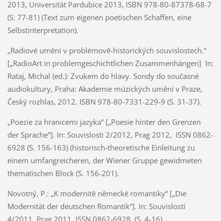
2013, Universität Pardubice 2013, ISBN 978-80-87378-68-7
(S. 77-81) (Text zum eigenen poetischen Schaffen, eine
Selbstinterpretation).
„Radiové umění v problémově-historických souvislostech.“
[„RadioArt in problemgeschichtlichen Zusammenhängen] In:
Rataj, Michal (ed.): Zvukem do hlavy. Sondy do současné
audiokultury, Praha: Akademie múzických umění v Praze,
Český rozhlas, 2012. ISBN 978-80-7331-229-9 (S. 31-37).
„Poezie za hranicemi jazyka“ [„Poesie hinter den Grenzen
der Sprache“]. In: Souvislosti 2/2012, Prag 2012, ISSN 0862-
6928 (S. 156-163) (historisch-theoretische Einleitung zu
einem umfangreicheren, der Wiener Gruppe gewidmeten
thematischen Block (S. 156-201).
Novotný, P.: „K modernitě německé romantiky“ [„Die
Modernität der deutschen Romantik“]. In: Souvislosti
4/2011, Prag 2011, ISSN 0862-6928 (S. 4-16).