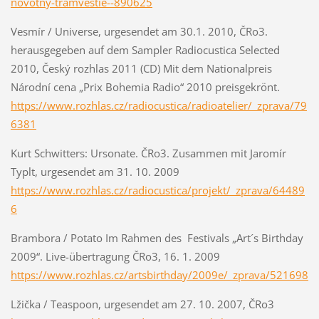
novotny-tramvestie--890625
Vesmír / Universe, urgesendet am 30.1. 2010, ČRo3.
herausgegeben auf dem Sampler Radiocustica Selected
2010, Český rozhlas 2011 (CD) Mit dem Nationalpreis
Národní cena „Prix Bohemia Radio“ 2010 preisgekrönt.
https://www.rozhlas.cz/radiocustica/radioatelier/_zprava/79
6381
Kurt Schwitters: Ursonate. ČRo3. Zusammen mit Jaromír
Typlt, urgesendet am 31. 10. 2009
https://www.rozhlas.cz/radiocustica/projekt/_zprava/64489
6
Brambora / Potato Im Rahmen des Festivals „Art´s Birthday
2009“. Live-übertragung ČRo3, 16. 1. 2009
https://www.rozhlas.cz/artsbirthday/2009e/_zprava/521698
Lžička / Teaspoon, urgesendet am 27. 10. 2007, ČRo3