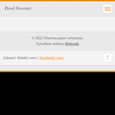
Pavel Novotný
© 2012 Všechna práva vyhrazena.
Vytvořeno službou
Webnode
Zobrazit:
Mobilní verzi
|
Standardní verzi